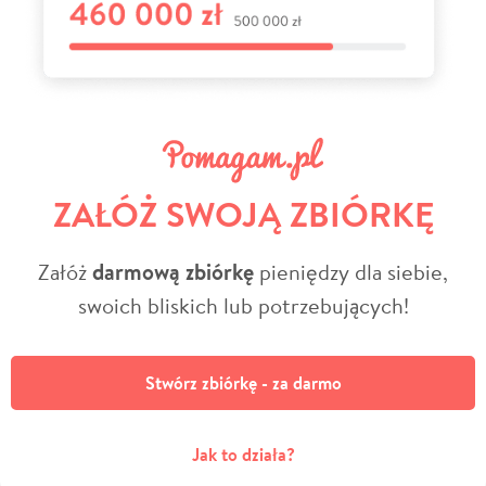
ZAŁÓŻ SWOJĄ ZBIÓRKĘ
Załóż
darmową zbiórkę
pieniędzy dla siebie,
swoich bliskich lub potrzebujących!
Stwórz zbiórkę - za darmo
Jak to działa?