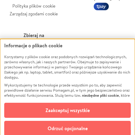
Polityka plików cookie
Zarządzaj zgodami cookie
Zbieraj na
Informacje o plikach cookie
Leczenie
LGBTQ+
Korzystamy z plików cookie oraz podobnych rozwiązań technologicznych,
Zwierzęta
Powódź
zarówno własnych, jak i naszych partnerów. Obejmuje to zapisywanie i
Pożar
Wichura
przechowywanie informacji w pamięci Twojego urządzenia końcowego
(takiego jak np. laptop, tablet, smartfon) oraz późniejsze uzyskiwanie do nich
Ukraina
NGO
dostępu.
Sport
Religia
Wykorzystujemy te technologie przede wszystkim po to, aby zapewnić
Pomoc Finansowa
Edukacja
prawidłowe działanie serwisu Pomagam.pl, w tym jego bezpieczeństwo oraz
niezbędne pliki cookie
efektywność funkcjonowania. Służą temu tzw.
, które
Projekty
Podróż
pozostają zawsze aktywne.
Dowiedz się więcej
Pogrzeb
Impreza
opcjonalnych plików cookie
Dodatkowo, używamy
oraz podobnych
Zaakceptuj wszystkie
Społeczność lokalna
Ochrona środowiska
technologii do celów analitycznych i retargetingowych. Możesz wyrazić
zgodę na ich stosowanie lub jej odmówić. W dowolnym momencie masz
Kultura
Biznes
możliwość zmiany swoich preferencji na stronie „Zarządzaj zgodami cookie”,
Odrzuć opcjonalne
Polski
do której link znajdziesz w stopce serwisu Pomagam.pl. Opcjonalne pliki
cookie wykorzystywane są w następujących celach: