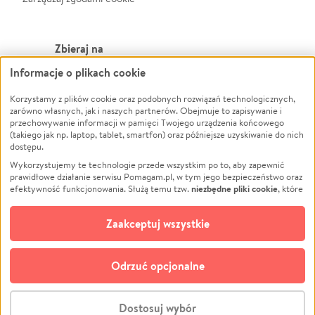
Zbieraj na
Informacje o plikach cookie
Leczenie
LGBTQ+
Zwierzęta
Powódź
Korzystamy z plików cookie oraz podobnych rozwiązań technologicznych,
zarówno własnych, jak i naszych partnerów. Obejmuje to zapisywanie i
Pożar
Wichura
przechowywanie informacji w pamięci Twojego urządzenia końcowego
(takiego jak np. laptop, tablet, smartfon) oraz późniejsze uzyskiwanie do nich
Ukraina
NGO
dostępu.
Sport
Religia
Wykorzystujemy te technologie przede wszystkim po to, aby zapewnić
Pomoc Finansowa
Edukacja
prawidłowe działanie serwisu Pomagam.pl, w tym jego bezpieczeństwo oraz
niezbędne pliki cookie
efektywność funkcjonowania. Służą temu tzw.
, które
Projekty
Podróż
pozostają zawsze aktywne.
Dowiedz się więcej
Pogrzeb
Impreza
opcjonalnych plików cookie
Dodatkowo, używamy
oraz podobnych
Zaakceptuj wszystkie
Społeczność lokalna
Ochrona środowiska
technologii do celów analitycznych i retargetingowych. Możesz wyrazić
zgodę na ich stosowanie lub jej odmówić. W dowolnym momencie masz
Kultura
Biznes
możliwość zmiany swoich preferencji na stronie „Zarządzaj zgodami cookie”,
Odrzuć opcjonalne
Polski
do której link znajdziesz w stopce serwisu Pomagam.pl. Opcjonalne pliki
cookie wykorzystywane są w następujących celach:
© CROWDING SP. Z O.O.
Analityka
– używamy tzw. plików cookie analitycznych, aby usprawniać
Dostosuj wybór
działanie serwisu Pomagam.pl. Dzięki nim możemy zrozumieć, jak