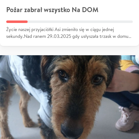
Pożar zabrał wszystko Na DOM
Życie naszej przyjaciółki Asi zmieniło się w ciągu jednej
sekundy.Nad ranem 29.03.2025 gdy usłyszała trzask w domu…