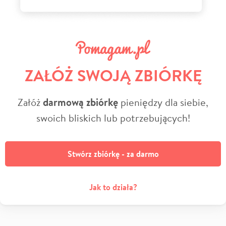
ZAŁÓŻ SWOJĄ ZBIÓRKĘ
Załóż
darmową zbiórkę
pieniędzy dla siebie,
swoich bliskich lub potrzebujących!
Stwórz zbiórkę - za darmo
Jak to działa?