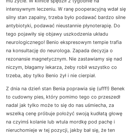
mu życie. W klinice spędził 2 tygodnie na
intensywnym leczeniu. W ranę pooperacyjną wdał się
silny stan zapalny, trzeba było podawać bardzo silne
antybiotyki, podawać nieustannie płynoterapię. Do
tego pojawiły się objawy uszkodzenia układu
neurologicznego! Benio ekspresowym tempie trafia
na konsultację do neurologa. Zapada decyzja o
rezonansie magnetycznym. Nie zastawiamy się nad
niczym, błagamy lekarza, żeby robił wszystko co
trzeba, aby tylko Benio żył i nie cierpiał.
Z dnia na dzień stan Benia poprawia się (ufff!) Benek
to cudowny pies, który pomimo tego co przeszedł
nadal jak tylko może to się do nas uśmiecha, za
wszelką cenę próbuje położyć swoją kudłatą głowę
na czyimś kolanie lub wtula mordkę pod pachę i
nieruchomieje w tej pozycji, jakby bał się, że ten