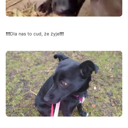
❗❗❗Dla nas to cud, że żyje❗❗❗