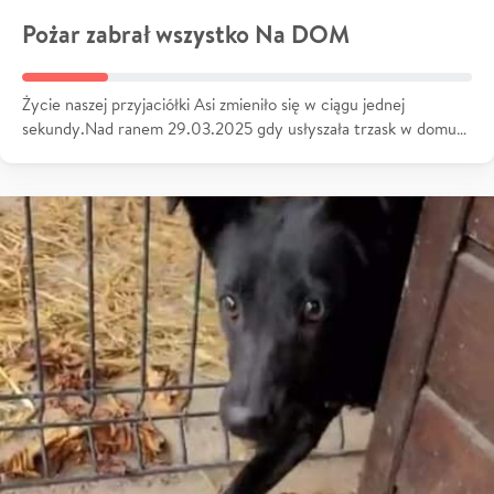
Pożar zabrał wszystko Na DOM
Życie naszej przyjaciółki Asi zmieniło się w ciągu jednej
sekundy.Nad ranem 29.03.2025 gdy usłyszała trzask w domu…