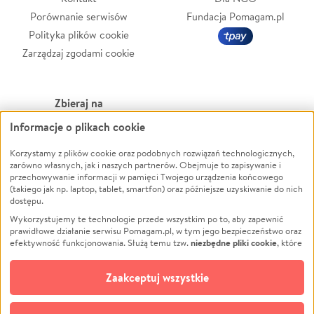
Porównanie serwisów
Fundacja Pomagam.pl
Polityka plików cookie
Zarządzaj zgodami cookie
Zbieraj na
Informacje o plikach cookie
Leczenie
LGBTQ+
Zwierzęta
Powódź
Korzystamy z plików cookie oraz podobnych rozwiązań technologicznych,
zarówno własnych, jak i naszych partnerów. Obejmuje to zapisywanie i
Pożar
Wichura
przechowywanie informacji w pamięci Twojego urządzenia końcowego
(takiego jak np. laptop, tablet, smartfon) oraz późniejsze uzyskiwanie do nich
Ukraina
NGO
dostępu.
Sport
Religia
Wykorzystujemy te technologie przede wszystkim po to, aby zapewnić
Pomoc Finansowa
Edukacja
prawidłowe działanie serwisu Pomagam.pl, w tym jego bezpieczeństwo oraz
niezbędne pliki cookie
efektywność funkcjonowania. Służą temu tzw.
, które
Projekty
Podróż
pozostają zawsze aktywne.
Dowiedz się więcej
Pogrzeb
Impreza
opcjonalnych plików cookie
Dodatkowo, używamy
oraz podobnych
Zaakceptuj wszystkie
Społeczność lokalna
Ochrona środowiska
technologii do celów analitycznych i retargetingowych. Możesz wyrazić
zgodę na ich stosowanie lub jej odmówić. W dowolnym momencie masz
Kultura
Biznes
możliwość zmiany swoich preferencji na stronie „Zarządzaj zgodami cookie”,