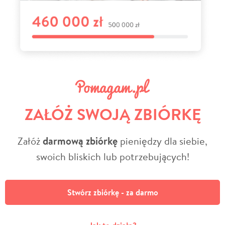
ZAŁÓŻ SWOJĄ ZBIÓRKĘ
Załóż
darmową zbiórkę
pieniędzy dla siebie,
swoich bliskich lub potrzebujących!
Stwórz zbiórkę - za darmo