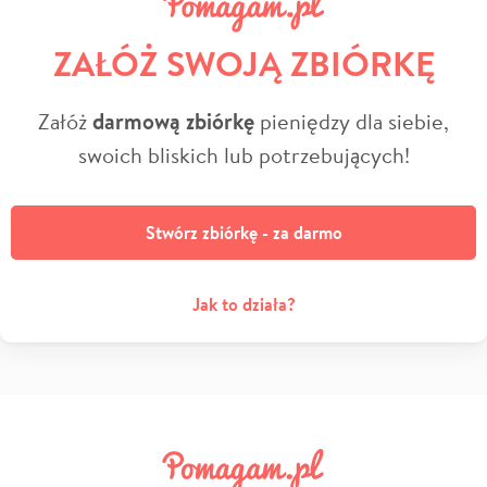
ZAŁÓŻ SWOJĄ ZBIÓRKĘ
Załóż
darmową zbiórkę
pieniędzy dla siebie,
swoich bliskich lub potrzebujących!
Stwórz zbiórkę - za darmo
Jak to działa?