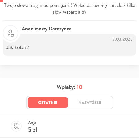
Twoje słowa mają moc pomagania! Wpłać darowiznę i przekaż kilka
słów wsparcia 🤲
Anonimowy Darczyńca
17.03.2023
Jak kotek?
Wpłaty:
10
OSTATNIE
NAJWYŻSZE
Anja
5
zł