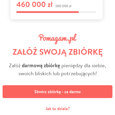
ZAŁÓŻ SWOJĄ ZBIÓRKĘ
Załóż
darmową zbiórkę
pieniędzy dla siebie,
swoich bliskich lub potrzebujących!
Stwórz zbiórkę - za darmo
Jak to działa?