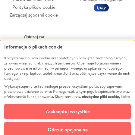
Polityka plików cookie
Zarządzaj zgodami cookie
Zbieraj na
Informacje o plikach cookie
Leczenie
LGBTQ+
Korzystamy z plików cookie oraz podobnych rozwiązań technologicznych,
Zwierzęta
Powódź
zarówno własnych, jak i naszych partnerów. Obejmuje to zapisywanie i
Pożar
Wichura
przechowywanie informacji w pamięci Twojego urządzenia końcowego
(takiego jak np. laptop, tablet, smartfon) oraz późniejsze uzyskiwanie do nich
Ukraina
NGO
dostępu.
Sport
Religia
Wykorzystujemy te technologie przede wszystkim po to, aby zapewnić
Pomoc Finansowa
Edukacja
prawidłowe działanie serwisu Pomagam.pl, w tym jego bezpieczeństwo oraz
niezbędne pliki cookie
efektywność funkcjonowania. Służą temu tzw.
, które
Projekty
Podróż
pozostają zawsze aktywne.
Dowiedz się więcej
Pogrzeb
Impreza
opcjonalnych plików cookie
Dodatkowo, używamy
oraz podobnych
Zaakceptuj wszystkie
Społeczność lokalna
Ochrona środowiska
technologii do celów analitycznych i retargetingowych. Możesz wyrazić
zgodę na ich stosowanie lub jej odmówić. W dowolnym momencie masz
Kultura
Biznes
możliwość zmiany swoich preferencji na stronie „Zarządzaj zgodami cookie”,
Odrzuć opcjonalne
Polski
do której link znajdziesz w stopce serwisu Pomagam.pl. Opcjonalne pliki