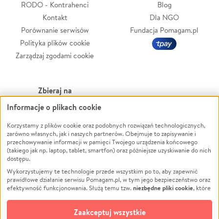
RODO - Kontrahenci
Blog
Kontakt
Dla NGO
Porównanie serwisów
Fundacja Pomagam.pl
Polityka plików cookie
Zarządzaj zgodami cookie
Zbieraj na
Informacje o plikach cookie
Leczenie
LGBTQ+
Korzystamy z plików cookie oraz podobnych rozwiązań technologicznych,
Zwierzęta
Powódź
zarówno własnych, jak i naszych partnerów. Obejmuje to zapisywanie i
Pożar
Wichura
przechowywanie informacji w pamięci Twojego urządzenia końcowego
(takiego jak np. laptop, tablet, smartfon) oraz późniejsze uzyskiwanie do nich
Ukraina
NGO
dostępu.
Sport
Religia
Wykorzystujemy te technologie przede wszystkim po to, aby zapewnić
Pomoc Finansowa
Edukacja
prawidłowe działanie serwisu Pomagam.pl, w tym jego bezpieczeństwo oraz
niezbędne pliki cookie
efektywność funkcjonowania. Służą temu tzw.
, które
Projekty
Podróż
pozostają zawsze aktywne.
Dowiedz się więcej
Pogrzeb
Impreza
opcjonalnych plików cookie
Dodatkowo, używamy
oraz podobnych
Zaakceptuj wszystkie
Społeczność lokalna
Ochrona środowiska
technologii do celów analitycznych i retargetingowych. Możesz wyrazić