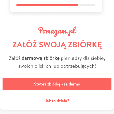
ZAŁÓŻ SWOJĄ ZBIÓRKĘ
Załóż
darmową zbiórkę
pieniędzy dla siebie,
swoich bliskich lub potrzebujących!
Stwórz zbiórkę - za darmo
Jak to działa?