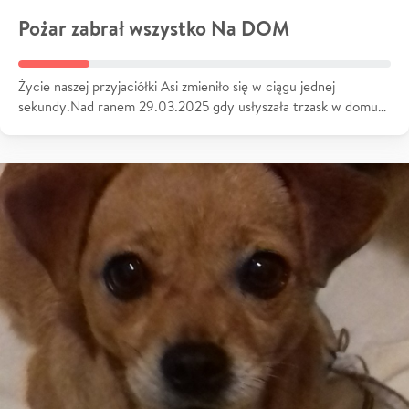
Pożar zabrał wszystko Na DOM
Życie naszej przyjaciółki Asi zmieniło się w ciągu jednej
sekundy.Nad ranem 29.03.2025 gdy usłyszała trzask w domu…