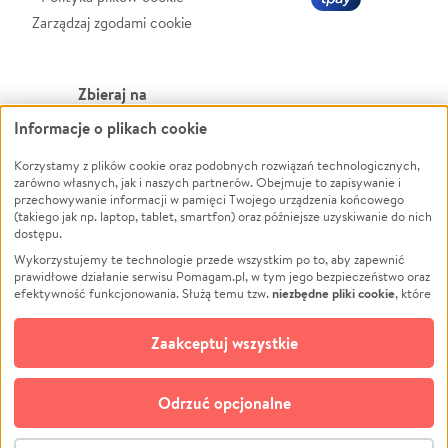
Zarządzaj zgodami cookie
Zbieraj na
Informacje o plikach cookie
Leczenie
LGBTQ+
Korzystamy z plików cookie oraz podobnych rozwiązań technologicznych,
Zwierzęta
Powódź
zarówno własnych, jak i naszych partnerów. Obejmuje to zapisywanie i
Pożar
Wichura
przechowywanie informacji w pamięci Twojego urządzenia końcowego
(takiego jak np. laptop, tablet, smartfon) oraz późniejsze uzyskiwanie do nich
Ukraina
NGO
dostępu.
Sport
Religia
Wykorzystujemy te technologie przede wszystkim po to, aby zapewnić
Pomoc Finansowa
Edukacja
prawidłowe działanie serwisu Pomagam.pl, w tym jego bezpieczeństwo oraz
niezbędne pliki cookie
efektywność funkcjonowania. Służą temu tzw.
, które
Projekty
Podróż
pozostają zawsze aktywne.
Dowiedz się więcej
Pogrzeb
Impreza
opcjonalnych plików cookie
Dodatkowo, używamy
oraz podobnych
Zaakceptuj wszystkie
Społeczność lokalna
Ochrona środowiska
technologii do celów analitycznych i retargetingowych. Możesz wyrazić
zgodę na ich stosowanie lub jej odmówić. W dowolnym momencie masz
Kultura
Biznes
możliwość zmiany swoich preferencji na stronie „Zarządzaj zgodami cookie”,
Odrzuć opcjonalne
Polski
do której link znajdziesz w stopce serwisu Pomagam.pl. Opcjonalne pliki
cookie wykorzystywane są w następujących celach:
© CROWDING SP. Z O.O.
Analityka
– używamy tzw. plików cookie analitycznych, aby usprawniać