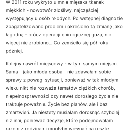
W 2011 roku wykryto u mnie mięsaka tkanek
miękkich - nowotwór złośliwy, najczęściej
występujący u osób młodych. Po wstępnej diagnozie
zbagatelizowano problem i określono tą zmianę jako
łagodną - prócz operacji chirurgicznej guza, nic
więcej nie zrobiono... Co zemściło się pół roku
później.
Kolejny nawrót miejscowy - w tym samym miejscu.
Sama - jako młoda osoba - nie zdawałam sobie
sprawy z powagi sytuacji, ponieważ w tak młodym
wieku nikt nie rozważa tematów ciężkich chorób,
niepełnosprawności czy nawet dorosłego życia nie
traktuje poważnie. Życie bez planów, ale i bez
zmartwień. Ja niestety musiałam dorosnąć szybciej
niż inni, ponieważ decyzje, które podejmowałam
razem z rodzicami mogłyby wpłynąć na resztę