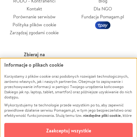
RODO - Kontrahenci
Blog
Kontakt
Dla NGO
Porównanie serwisów
Fundacja Pomagam.pl
Polityka plików cookie
Zarządzaj zgodami cookie
Zbieraj na
Informacje o plikach cookie
Leczenie
LGBTQ+
Korzystamy z plików cookie oraz podobnych rozwiązań technologicznych,
Zwierzęta
Powódź
zarówno własnych, jak i naszych partnerów. Obejmuje to zapisywanie i
Pożar
Wichura
przechowywanie informacji w pamięci Twojego urządzenia końcowego
(takiego jak np. laptop, tablet, smartfon) oraz późniejsze uzyskiwanie do nich
Ukraina
NGO
dostępu.
Sport
Religia
Wykorzystujemy te technologie przede wszystkim po to, aby zapewnić
Pomoc Finansowa
Edukacja
prawidłowe działanie serwisu Pomagam.pl, w tym jego bezpieczeństwo oraz
niezbędne pliki cookie
efektywność funkcjonowania. Służą temu tzw.
, które
Projekty
Podróż
pozostają zawsze aktywne.
Dowiedz się więcej
Pogrzeb
Impreza
opcjonalnych plików cookie
Dodatkowo, używamy
oraz podobnych
Zaakceptuj wszystkie
Społeczność lokalna
Ochrona środowiska
technologii do celów analitycznych i retargetingowych. Możesz wyrazić