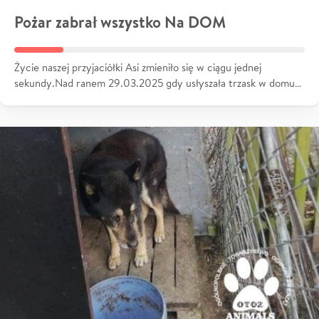
Pożar zabrał wszystko Na DOM
Życie naszej przyjaciółki Asi zmieniło się w ciągu jednej
sekundy.Nad ranem 29.03.2025 gdy usłyszała trzask w domu…