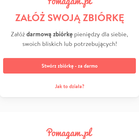
ZAŁÓŻ SWOJĄ ZBIÓRKĘ
Załóż
darmową zbiórkę
pieniędzy dla siebie,
swoich bliskich lub potrzebujących!
Stwórz zbiórkę - za darmo
Jak to działa?