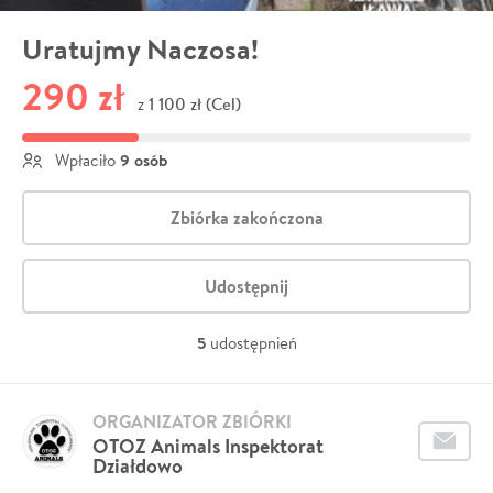
Uratujmy Naczosa!
290 zł
1 100 zł (Cel)
z
9 osób
Wpłaciło
Zbiórka zakończona
Udostępnij
5
udostępnień
ORGANIZATOR ZBIÓRKI
OTOZ Animals Inspektorat
Działdowo