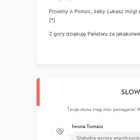
Prosimy o Pomoc, żeby Łukasz mógł 
[*]
Z gory dziękuję Państwu za jakakolw
SŁOW
Twoje słowa mają moc pomagania! Wp
Iwona Tomasz
Glebokie wyrazy wspolczucia dl