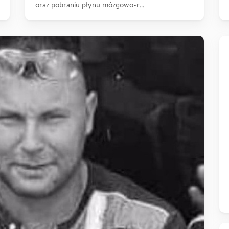
oraz pobraniu płynu mózgowo-r…