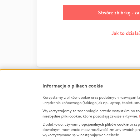
Stwórz zbiórkę - z
Jak to działa
Informacje o plikach cookie
Korzystamy z plików cookie oraz podobnych rozwiązań t
Infor
urządzenia końcowego (takiego jak np. laptop, tablet, sm
Wykorzystujemy te technologie przede wszystkim po to,
Jak to 
niezbędne pliki cookie
, które pozostają zawsze aktywne.
Facebook
Twitter
Instagram
Regula
opcjonalnych plików cookie
Dodatkowo, używamy
oraz p
dowolnym momencie masz możliwość zmiany swoich prefere
Polity
LinkedIn
TikTok
Youtube
wykorzystywane są w następujących celach:
RODO -