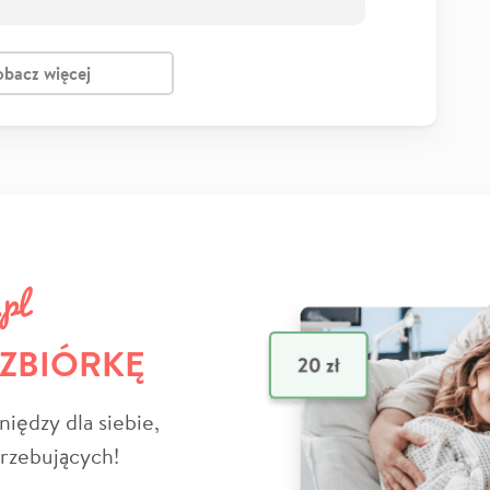
obacz więcej
 ZBIÓRKĘ
niędzy dla siebie,
trzebujących!