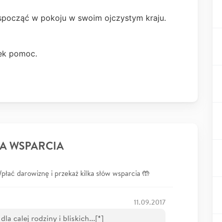
spocząć w pokoju w swoim ojczystym kraju.
iek pomoc.
A WSPARCIA
łać darowiznę i przekaż kilka słów wsparcia 🤲
11.09.2017
a calej rodziny i bliskich...[*]