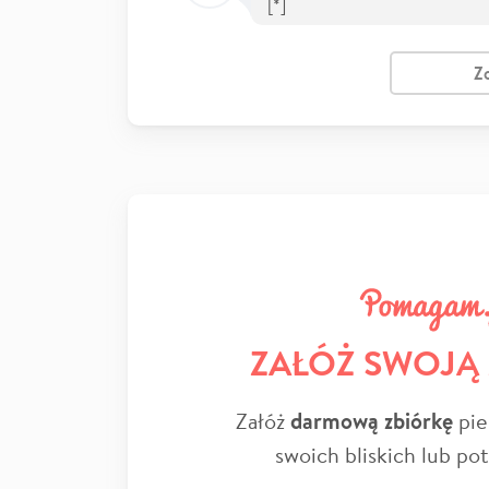
[*]
Z
ZAŁÓŻ SWOJĄ
Załóż
darmową zbiórkę
pie
swoich bliskich lub po