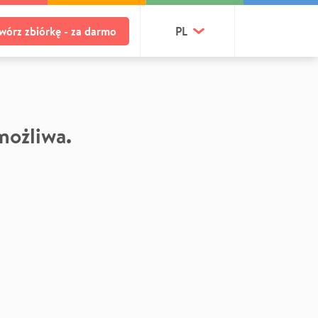
wórz zbiórkę - za darmo
PL
 możliwa.