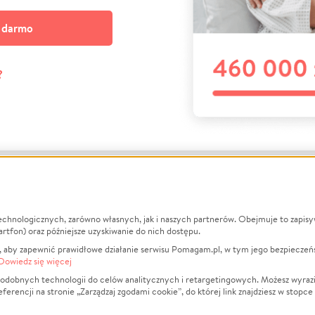
a darmo
?
echnologicznych, zarówno własnych, jak i naszych partnerów. Obejmuje to zapis
macje
O nas
Zbieraj n
artfon) oraz późniejsze uzyskiwanie do nich dostępu.
 aby zapewnić prawidłowe działanie serwisu Pomagam.pl, w tym jego bezpieczeń
działa?
Opinie
Leczenie
Dowiedz się więcej
min
Raporty
Zwierzęta
odobnych technologii do celów analitycznych i retargetingowych. Możesz wyrazi
ncji na stronie „Zarządzaj zgodami cookie”, do której link znajdziesz w stopce
ka Prywatności
Za darmo
Pożar
 Kontrahenci
Blog
Ukraina