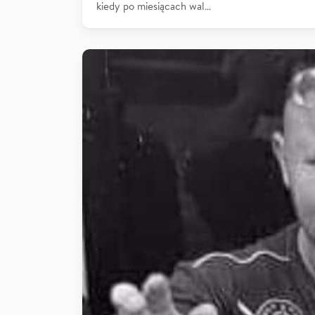
kiedy po miesiącach wal…