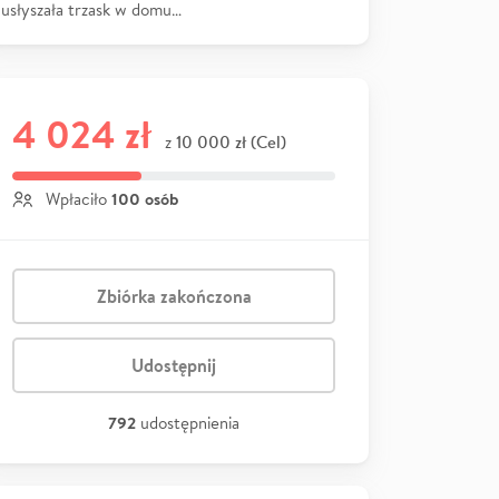
usłyszała trzask w domu…
4 024 zł
10 000 zł (Cel)
z
100 osób
Wpłaciło
Zbiórka zakończona
Udostępnij
792
udostępnienia