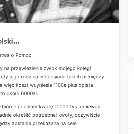
ski...
nstwa o Pomoc!
y na przewiezienie zwłok mojego kolegi
tety jego rodzina nie posiada takich pieniędzy
e więc koszt wuyniesie 1100e plus oplata
to około 6000zl.
w zbiórce podałam kwotę 10000 tys ponieważ
kładnie określić potrzebnej kwoty, oczywiście
iędzy zostanie przekazana na cele