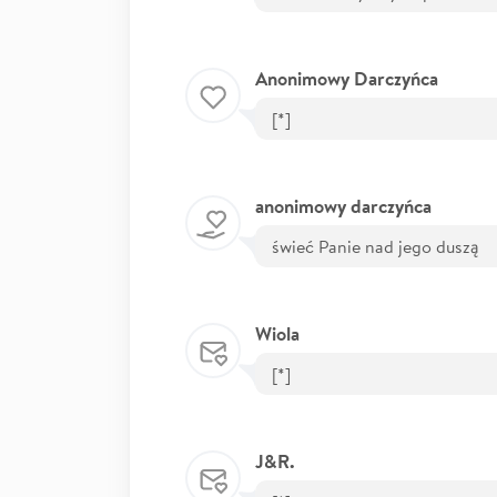
Anonimowy Darczyńca
[*]
anonimowy darczyńca
świeć Panie nad jego duszą
Wiola
[*]
J&R.