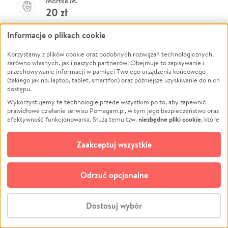
Mortka M.
20
zł
Informacje o plikach cookie
Anonimowy Darczyńca
20
zł
Korzystamy z plików cookie oraz podobnych rozwiązań technologicznych,
zarówno własnych, jak i naszych partnerów. Obejmuje to zapisywanie i
przechowywanie informacji w pamięci Twojego urządzenia końcowego
Dołącz do listy
(takiego jak np. laptop, tablet, smartfon) oraz późniejsze uzyskiwanie do nich
dostępu.
Wpłać teraz
Wykorzystujemy te technologie przede wszystkim po to, aby zapewnić
prawidłowe działanie serwisu Pomagam.pl, w tym jego bezpieczeństwo oraz
Anonimowy Darczyńca
niezbędne pliki cookie
efektywność funkcjonowania. Służą temu tzw.
, które
20
zł
pozostają zawsze aktywne.
Dowiedz się więcej
opcjonalnych plików cookie
Dodatkowo, używamy
oraz podobnych
Zaakceptuj wszystkie
technologii do celów analitycznych i retargetingowych. Możesz wyrazić
Zobacz więcej
zgodę na ich stosowanie lub jej odmówić. W dowolnym momencie masz
możliwość zmiany swoich preferencji na stronie „Zarządzaj zgodami cookie”,
Odrzuć opcjonalne
do której link znajdziesz w stopce serwisu Pomagam.pl. Opcjonalne pliki
cookie wykorzystywane są w następujących celach:
Analityka
– używamy tzw. plików cookie analitycznych, aby usprawniać
Dostosuj wybór
działanie serwisu Pomagam.pl. Dzięki nim możemy zrozumieć, jak
Zbiórka zakończona
użytkownicy korzystają z naszego serwisu – skąd trafiają do serwisu, jak
Stwórz zbiórkę - za darmo
długo z niego korzystają i jak się po nim poruszają. Pozwala nam to na