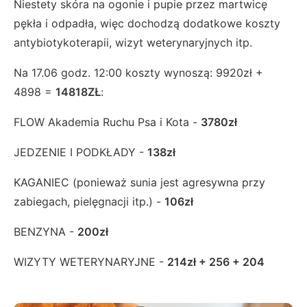
Niestety skóra na ogonie i pupie przez martwicę
pękła i odpadła, więc dochodzą dodatkowe koszty
antybiotykoterapii, wizyt weterynaryjnych itp.
Na 17.06 godz. 12:00 koszty wynoszą: 9920zł +
4898 =
14818ZŁ
:
FLOW Akademia Ruchu Psa i Kota -
3780zł
JEDZENIE I PODKŁADY -
138zł
KAGANIEC (ponieważ sunia jest agresywna przy
zabiegach, pielęgnacji itp.) -
106zł
BENZYNA -
200zł
WIZYTY WETERYNARYJNE -
214zł + 256 + 204