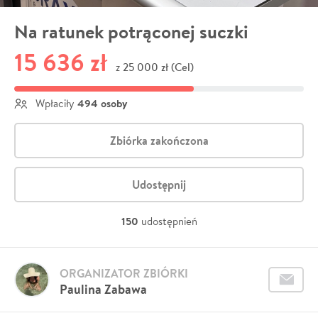
Na ratunek potrąconej suczki
15 636 zł
25 000 zł (Cel)
z
494 osoby
Wpłaciły
Zbiórka zakończona
Udostępnij
150
udostępnień
ORGANIZATOR ZBIÓRKI
Paulina Zabawa