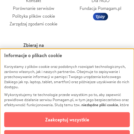
Kontakt
Dla NGO
Porównanie serwisów
Fundacja Pomagam.pl
Polityka plików cookie
Zarządzaj zgodami cookie
Zbieraj na
Informacje o plikach cookie
Leczenie
LGBTQ+
Zwierzęta
Powódź
Korzystamy z plików cookie oraz podobnych rozwiązań technologicznych,
zarówno własnych, jak i naszych partnerów. Obejmuje to zapisywanie i
Pożar
Wichura
przechowywanie informacji w pamięci Twojego urządzenia końcowego
(takiego jak np. laptop, tablet, smartfon) oraz późniejsze uzyskiwanie do nich
Ukraina
NGO
dostępu.
Sport
Religia
Wykorzystujemy te technologie przede wszystkim po to, aby zapewnić
Pomoc Finansowa
Edukacja
prawidłowe działanie serwisu Pomagam.pl, w tym jego bezpieczeństwo oraz
niezbędne pliki cookie
efektywność funkcjonowania. Służą temu tzw.
, które
Projekty
Podróż
pozostają zawsze aktywne.
Dowiedz się więcej
Pogrzeb
Impreza
opcjonalnych plików cookie
Dodatkowo, używamy
oraz podobnych
Zaakceptuj wszystkie
Społeczność lokalna
Ochrona środowiska
technologii do celów analitycznych i retargetingowych. Możesz wyrazić
zgodę na ich stosowanie lub jej odmówić. W dowolnym momencie masz
Kultura
Biznes
możliwość zmiany swoich preferencji na stronie „Zarządzaj zgodami cookie”,