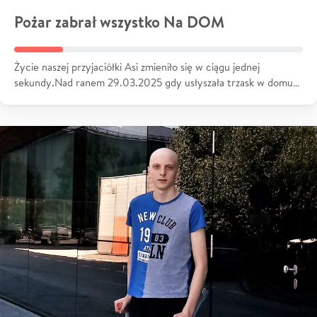
Pożar zabrał wszystko Na DOM
Życie naszej przyjaciółki Asi zmieniło się w ciągu jednej
sekundy.Nad ranem 29.03.2025 gdy usłyszała trzask w domu…