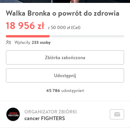
Walka Bronka o powrót do zdrowia
18 956 zł
50 000 zł (Cel)
z
233 osoby
Wpłaciły
Zbiórka zakończona
Udostępnij
45 786
udostępnień
ORGANIZATOR ZBIÓRKI
cancer FIGHTERS