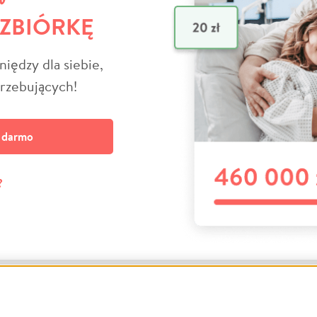
 ZBIÓRKĘ
niędzy dla siebie,
trzebujących!
a darmo
?