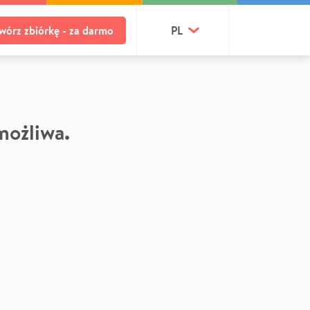
wórz zbiórkę - za darmo
PL
 możliwa.