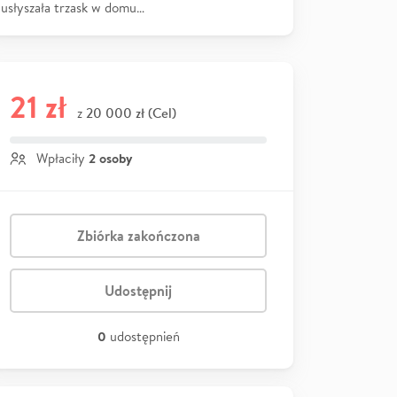
usłyszała trzask w domu…
21 zł
20 000 zł (Cel)
z
2 osoby
Wpłaciły
Zbiórka zakończona
Udostępnij
0
udostępnień