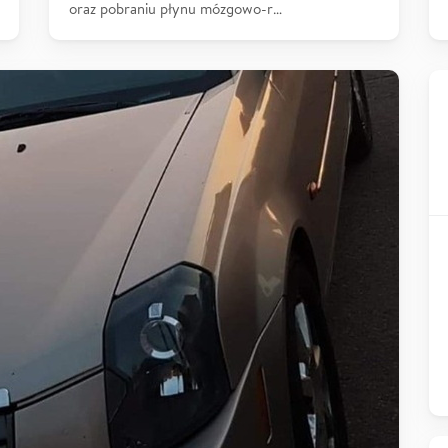
oraz pobraniu płynu mózgowo-r…