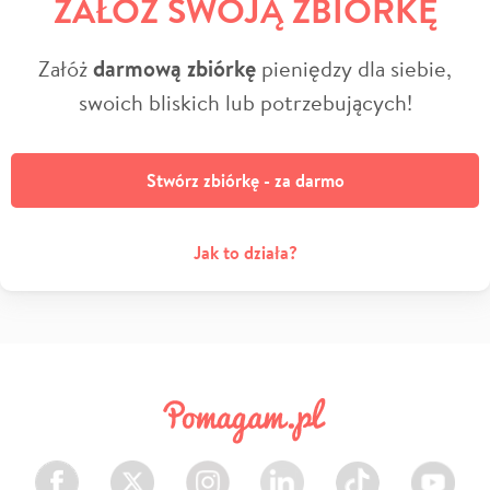
ZAŁÓŻ SWOJĄ ZBIÓRKĘ
Załóż
darmową zbiórkę
pieniędzy dla siebie,
swoich bliskich lub potrzebujących!
Stwórz zbiórkę - za darmo
Jak to działa?
Facebook
Twitter
Instagram
LinkedIn
TikTok
Youtube