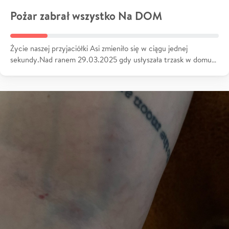
Pożar zabrał wszystko Na DOM
Życie naszej przyjaciółki Asi zmieniło się w ciągu jednej
sekundy.Nad ranem 29.03.2025 gdy usłyszała trzask w domu…