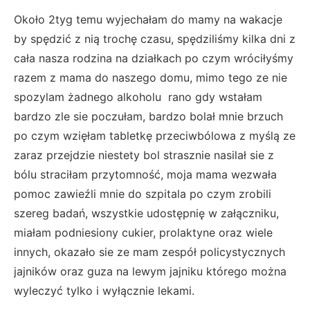
Około 2tyg temu wyjechałam do mamy na wakacje
by spędzić z nią trochę czasu, spędziliśmy kilka dni z
cała nasza rodzina na działkach po czym wróciłyśmy
razem z mama do naszego domu, mimo tego ze nie
spozylam żadnego alkoholu rano gdy wstałam
bardzo zle sie poczułam, bardzo bolał mnie brzuch
po czym wzięłam tabletkę przeciwbólowa z myślą ze
zaraz przejdzie niestety bol strasznie nasilał sie z
bólu straciłam przytomność, moja mama wezwała
pomoc zawieźli mnie do szpitala po czym zrobili
szereg badań, wszystkie udostępnię w załączniku,
miałam podniesiony cukier, prolaktyne oraz wiele
innych, okazało sie ze mam zespół policystycznych
jajników oraz guza na lewym jajniku którego można
wyleczyć tylko i wyłącznie lekami.