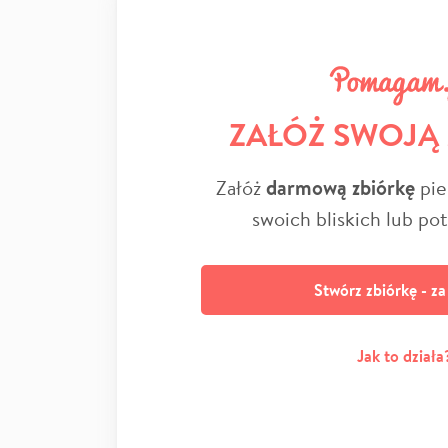
ZAŁÓŻ SWOJĄ
Załóż
darmową zbiórkę
pie
swoich bliskich lub po
Stwórz zbiórkę - z
Jak to działa