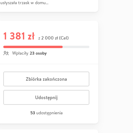
usłyszała trzask w domu…
1 381 zł
2 000 zł (Cel)
z
23 osoby
Wpłaciły
Zbiórka zakończona
Udostępnij
53
udostępnienia