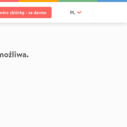
wórz zbiórkę - za darmo
PL
 możliwa.