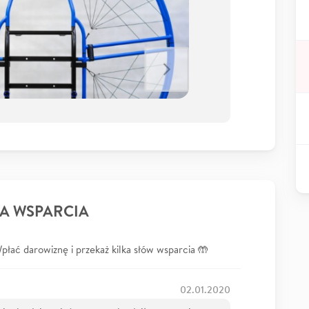
A WSPARCIA
łać darowiznę i przekaż kilka słów wsparcia 🤲
02.01.2020