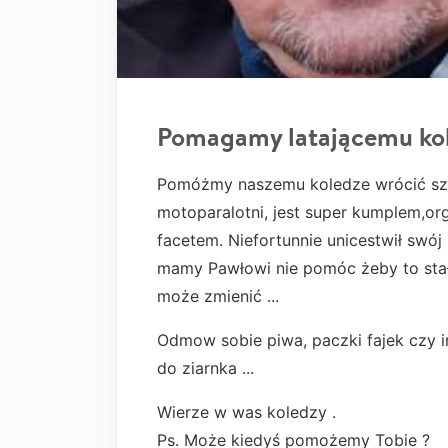
Pomagamy latającemu ko
Pomóżmy naszemu koledze wrócić szyb
motoparalotni, jest super kumplem,o
facetem. Niefortunnie unicestwił swó
mamy Pawłowi nie pomóc żeby to stało 
może zmienić ...
Odmow sobie piwa, paczki fajek czy in
do ziarnka ...
Wierze w was koledzy .
Ps. Może kiedyś pomożemy Tobie ?