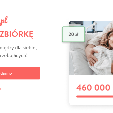
 ZBIÓRKĘ
niędzy dla siebie,
trzebujących!
a darmo
?