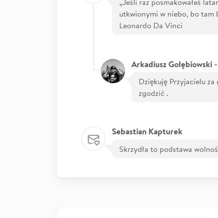
„Jeśli raz posmakowałeś latan
utkwionymi w niebo, bo tam b
Leonardo Da Vinci
-
Arkadiusz Gołębiowski
Dziękuję Przyjacielu za 
zgodzić .
Sebastian Kapturek
Skrzydła to podstawa wolnoś