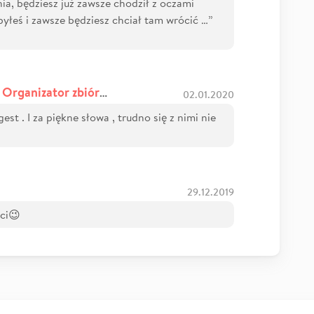
ia, będziesz już zawsze chodził z oczami
yłeś i zawsze będziesz chciał tam wrócić …”
 Organizator zbiórki
02.01.2020
gest . I za piękne słowa , trudno się z nimi nie
29.12.2019
ci😉