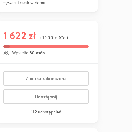
usłyszała trzask w domu…
1 622 zł
1 500 zł (Cel)
z
30 osób
Wpłaciło
Zbiórka zakończona
Udostępnij
112
udostępnień