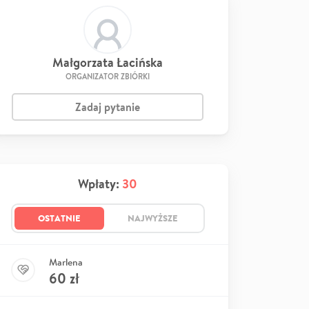
Małgorzata Łacińska
ORGANIZATOR ZBIÓRKI
Zadaj pytanie
Wpłaty:
30
OSTATNIE
NAJWYŻSZE
Marlena
60
zł