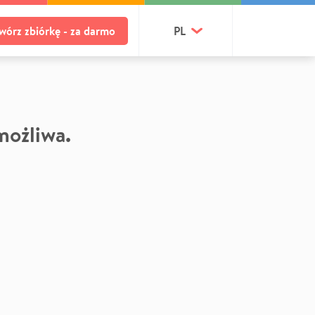
wórz zbiórkę - za darmo
PL
 możliwa.