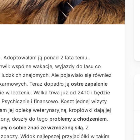
a. Adoptowałam ją ponad 2 lata temu.
wil: wspólne wakacje, wyjazdy do lasu co
 ludzkich znajomych. Ale pojawiało się również
pokarmowych. Teraz dopadło ją
ostre zapalenie
ie w leczeniu. Walka trwa już od 24.10 i będzie
 Psychicznie i finansowo. Koszt jednej wizyty
m jej opiekę weterynaryjną, kroplówki dają jej
abiony, doszły do tego
problemy z chodzeniem.
dały o sobie znać ze wzmożoną siłą.
Z
ozpaczy. Widok najlepszej przyjaciółki w takim