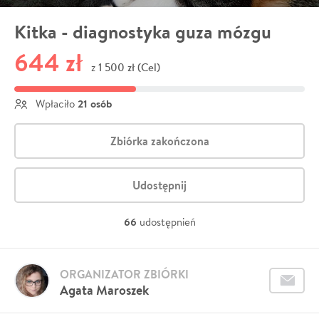
Kitka - diagnostyka guza mózgu
644 zł
1 500 zł (Cel)
z
21 osób
Wpłaciło
Zbiórka zakończona
Udostępnij
66
udostępnień
ORGANIZATOR ZBIÓRKI
Agata Maroszek