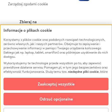
Zarządzaj zgodami cookie
Zbieraj na
Informacje o plikach cookie
Leczenie
LGBTQ+
Zwierzęta
Powódź
Korzystamy z plików cookie oraz podobnych rozwiązań technologicznych,
zarówno własnych, jak i naszych partnerów. Obejmuje to zapisywanie i
Pożar
Wichura
przechowywanie informacji w pamięci Twojego urządzenia końcowego
(takiego jak np. laptop, tablet, smartfon) oraz późniejsze uzyskiwanie do nich
Ukraina
NGO
dostępu.
Sport
Religia
Wykorzystujemy te technologie przede wszystkim po to, aby zapewnić
Pomoc Finansowa
Edukacja
prawidłowe działanie serwisu Pomagam.pl, w tym jego bezpieczeństwo oraz
niezbędne pliki cookie
efektywność funkcjonowania. Służą temu tzw.
, które
Projekty
Podróż
pozostają zawsze aktywne.
Dowiedz się więcej
Pogrzeb
Impreza
opcjonalnych plików cookie
Dodatkowo, używamy
oraz podobnych
Zaakceptuj wszystkie
Społeczność lokalna
Ochrona środowiska
technologii do celów analitycznych i retargetingowych. Możesz wyrazić
zgodę na ich stosowanie lub jej odmówić. W dowolnym momencie masz
Kultura
Biznes
możliwość zmiany swoich preferencji na stronie „Zarządzaj zgodami cookie”,
Odrzuć opcjonalne
Polski
do której link znajdziesz w stopce serwisu Pomagam.pl. Opcjonalne pliki
cookie wykorzystywane są w następujących celach:
© CROWDING SP. Z O.O.
Analityka
– używamy tzw. plików cookie analitycznych, aby usprawniać