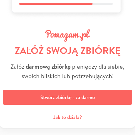
ZAŁÓŻ SWOJĄ ZBIÓRKĘ
Załóż
darmową zbiórkę
pieniędzy dla siebie,
swoich bliskich lub potrzebujących!
Stwórz zbiórkę - za darmo
Jak to działa?