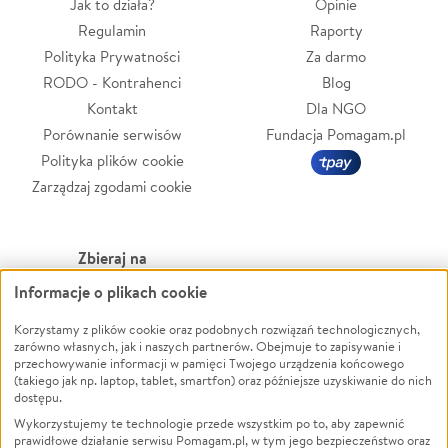
Jak to działa?
Opinie
Regulamin
Raporty
Polityka Prywatności
Za darmo
RODO - Kontrahenci
Blog
Kontakt
Dla NGO
Porównanie serwisów
Fundacja Pomagam.pl
Polityka plików cookie
Zarządzaj zgodami cookie
Zbieraj na
Informacje o plikach cookie
Leczenie
LGBTQ+
Korzystamy z plików cookie oraz podobnych rozwiązań technologicznych,
Zwierzęta
Powódź
zarówno własnych, jak i naszych partnerów. Obejmuje to zapisywanie i
Pożar
Wichura
przechowywanie informacji w pamięci Twojego urządzenia końcowego
(takiego jak np. laptop, tablet, smartfon) oraz późniejsze uzyskiwanie do nich
Ukraina
NGO
dostępu.
Sport
Religia
Wykorzystujemy te technologie przede wszystkim po to, aby zapewnić
Pomoc Finansowa
Edukacja
prawidłowe działanie serwisu Pomagam.pl, w tym jego bezpieczeństwo oraz