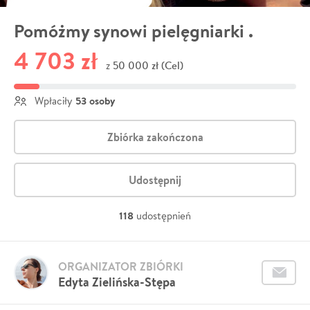
Pomóżmy synowi pielęgniarki .
4 703 zł
50 000 zł (Cel)
z
53 osoby
Wpłaciły
Zbiórka zakończona
Udostępnij
118
udostępnień
ORGANIZATOR ZBIÓRKI
Edyta Zielińska-Stępa