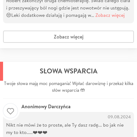
Robert zakończył druga chemioterapię. Świad całego ciała
i przeszywający ból nogi gdzie jest nowotwór nie ustępują.
😒Leki dodatkowe działają i pomagają w…
Zobacz więcej
Zobacz więcej
SŁOWA WSPARCIA
Twoje słowa mają moc pomagania! Wpłać darowiznę i przekaż kilka
słów wsparcia 🤲
Anonimowy Darczyńca
09.08.2024
Nikt nie mówi że to proste, ale Ty dasz radę... bo jak nie
my to kto.....❤️❤️❤️