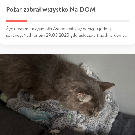
Pożar zabrał wszystko Na DOM
Życie naszej przyjaciółki Asi zmieniło się w ciągu jednej
sekundy.Nad ranem 29.03.2025 gdy usłyszała trzask w domu…