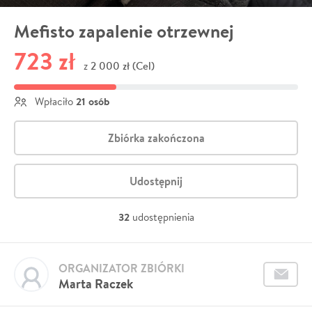
Mefisto zapalenie otrzewnej
723 zł
2 000 zł (Cel)
z
21 osób
Wpłaciło
Zbiórka zakończona
Udostępnij
32
udostępnienia
ORGANIZATOR ZBIÓRKI
Marta Raczek