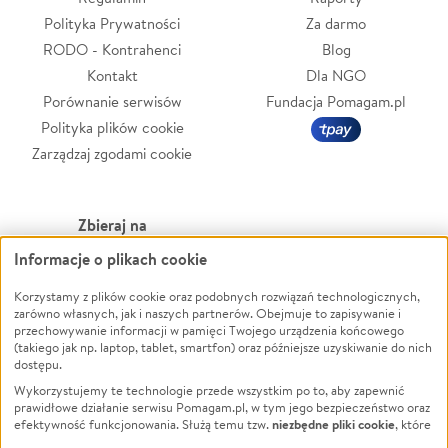
Polityka Prywatności
Za darmo
RODO - Kontrahenci
Blog
Kontakt
Dla NGO
Porównanie serwisów
Fundacja Pomagam.pl
Polityka plików cookie
Zarządzaj zgodami cookie
Zbieraj na
Informacje o plikach cookie
Leczenie
LGBTQ+
Korzystamy z plików cookie oraz podobnych rozwiązań technologicznych,
Zwierzęta
Powódź
zarówno własnych, jak i naszych partnerów. Obejmuje to zapisywanie i
Pożar
Wichura
przechowywanie informacji w pamięci Twojego urządzenia końcowego
(takiego jak np. laptop, tablet, smartfon) oraz późniejsze uzyskiwanie do nich
Ukraina
NGO
dostępu.
Sport
Religia
Wykorzystujemy te technologie przede wszystkim po to, aby zapewnić
Pomoc Finansowa
Edukacja
prawidłowe działanie serwisu Pomagam.pl, w tym jego bezpieczeństwo oraz
niezbędne pliki cookie
efektywność funkcjonowania. Służą temu tzw.
, które
Projekty
Podróż
pozostają zawsze aktywne.
Dowiedz się więcej