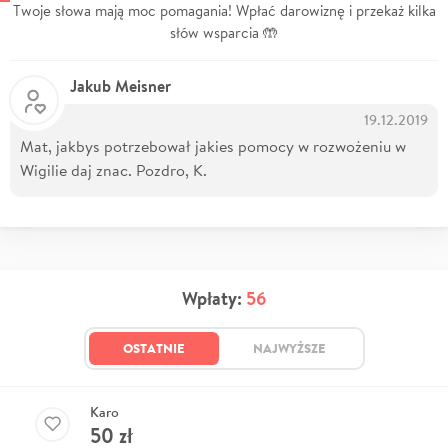
Twoje słowa mają moc pomagania! Wpłać darowiznę i przekaż kilka
słów wsparcia 🤲
Jakub Meisner
19.12.2019
Mat, jakbys potrzebował jakies pomocy w rozwożeniu w
Wigilie daj znac. Pozdro, K.
Wpłaty:
56
OSTATNIE
NAJWYŻSZE
Karo
50
zł