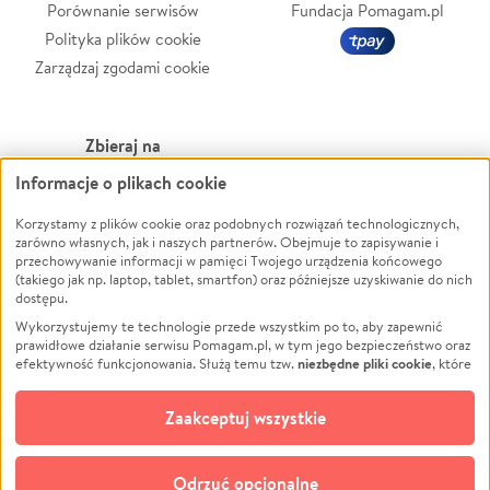
Porównanie serwisów
Fundacja Pomagam.pl
Polityka plików cookie
Zarządzaj zgodami cookie
Zbieraj na
Informacje o plikach cookie
Leczenie
LGBTQ+
Korzystamy z plików cookie oraz podobnych rozwiązań technologicznych,
Zwierzęta
Powódź
zarówno własnych, jak i naszych partnerów. Obejmuje to zapisywanie i
Pożar
Wichura
przechowywanie informacji w pamięci Twojego urządzenia końcowego
(takiego jak np. laptop, tablet, smartfon) oraz późniejsze uzyskiwanie do nich
Ukraina
NGO
dostępu.
Sport
Religia
Wykorzystujemy te technologie przede wszystkim po to, aby zapewnić
Pomoc Finansowa
Edukacja
prawidłowe działanie serwisu Pomagam.pl, w tym jego bezpieczeństwo oraz
niezbędne pliki cookie
efektywność funkcjonowania. Służą temu tzw.
, które
Projekty
Podróż
pozostają zawsze aktywne.
Dowiedz się więcej
Pogrzeb
Impreza
opcjonalnych plików cookie
Dodatkowo, używamy
oraz podobnych
Zaakceptuj wszystkie
Społeczność lokalna
Ochrona środowiska
technologii do celów analitycznych i retargetingowych. Możesz wyrazić
zgodę na ich stosowanie lub jej odmówić. W dowolnym momencie masz
Kultura
Biznes
możliwość zmiany swoich preferencji na stronie „Zarządzaj zgodami cookie”,
Odrzuć opcjonalne
Polski
do której link znajdziesz w stopce serwisu Pomagam.pl. Opcjonalne pliki