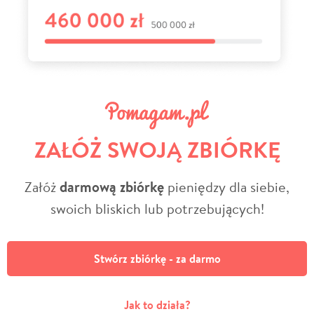
ZAŁÓŻ SWOJĄ ZBIÓRKĘ
Załóż
darmową zbiórkę
pieniędzy dla siebie,
swoich bliskich lub potrzebujących!
Stwórz zbiórkę - za darmo
Jak to działa?