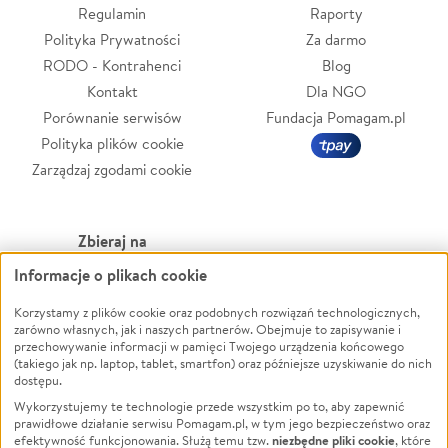
Regulamin
Raporty
Polityka Prywatności
Za darmo
RODO - Kontrahenci
Blog
Kontakt
Dla NGO
Porównanie serwisów
Fundacja Pomagam.pl
Polityka plików cookie
Zarządzaj zgodami cookie
Zbieraj na
Informacje o plikach cookie
Leczenie
LGBTQ+
Zwierzęta
Powódź
Korzystamy z plików cookie oraz podobnych rozwiązań technologicznych,
zarówno własnych, jak i naszych partnerów. Obejmuje to zapisywanie i
Pożar
Wichura
przechowywanie informacji w pamięci Twojego urządzenia końcowego
(takiego jak np. laptop, tablet, smartfon) oraz późniejsze uzyskiwanie do nich
Ukraina
NGO
dostępu.
Sport
Religia
Wykorzystujemy te technologie przede wszystkim po to, aby zapewnić
Pomoc Finansowa
Edukacja
prawidłowe działanie serwisu Pomagam.pl, w tym jego bezpieczeństwo oraz
niezbędne pliki cookie
efektywność funkcjonowania. Służą temu tzw.
, które
Projekty
Podróż