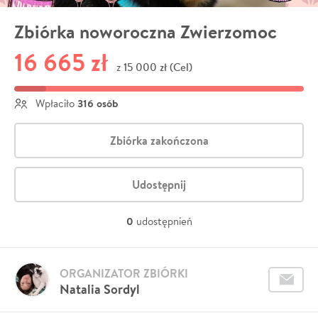
Zbiórka noworoczna Zwierzomoc
16 665 zł
15 000 zł (Cel)
z
316 osób
Wpłaciło
Zbiórka zakończona
Udostępnij
0
udostępnień
ORGANIZATOR ZBIÓRKI
Natalia Sordyl