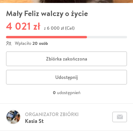
Mały Feliz walczy o życie
4 021 zł
6 000 zł (Cel)
z
20 osób
Wpłaciło
Zbiórka zakończona
Udostępnij
0
udostępnień
ORGANIZATOR ZBIÓRKI
Kasia St