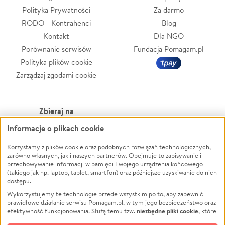
Polityka Prywatności
Za darmo
RODO - Kontrahenci
Blog
Kontakt
Dla NGO
Porównanie serwisów
Fundacja Pomagam.pl
Polityka plików cookie
Zarządzaj zgodami cookie
Zbieraj na
Informacje o plikach cookie
Leczenie
LGBTQ+
Zwierzęta
Powódź
Korzystamy z plików cookie oraz podobnych rozwiązań technologicznych,
zarówno własnych, jak i naszych partnerów. Obejmuje to zapisywanie i
Pożar
Wichura
przechowywanie informacji w pamięci Twojego urządzenia końcowego
(takiego jak np. laptop, tablet, smartfon) oraz późniejsze uzyskiwanie do nich
Ukraina
NGO
dostępu.
Sport
Religia
Wykorzystujemy te technologie przede wszystkim po to, aby zapewnić
Pomoc Finansowa
Edukacja
prawidłowe działanie serwisu Pomagam.pl, w tym jego bezpieczeństwo oraz
niezbędne pliki cookie
efektywność funkcjonowania. Służą temu tzw.
, które
Projekty
Podróż
pozostają zawsze aktywne.
Dowiedz się więcej