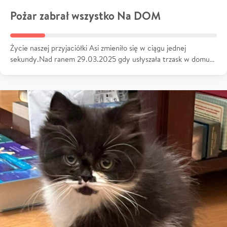
Pożar zabrał wszystko Na DOM
Życie naszej przyjaciółki Asi zmieniło się w ciągu jednej
sekundy.Nad ranem 29.03.2025 gdy usłyszała trzask w domu…