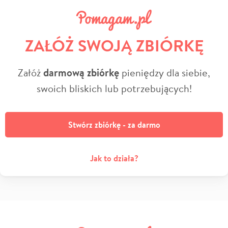
ZAŁÓŻ SWOJĄ ZBIÓRKĘ
Załóż
darmową zbiórkę
pieniędzy dla siebie,
swoich bliskich lub potrzebujących!
Stwórz zbiórkę - za darmo
Jak to działa?