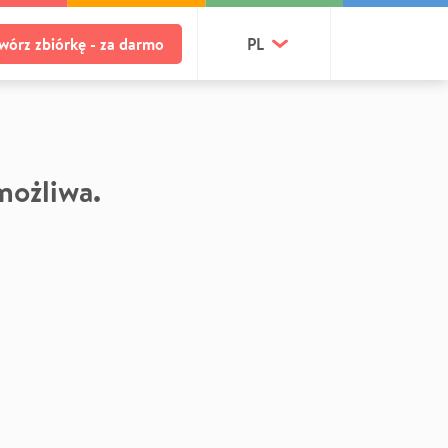
wórz zbiórkę - za darmo
PL
 możliwa.