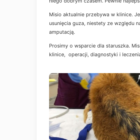
niego dobrym czasem. Pewnie najleps
Misio aktualnie przebywa w klinice. J
usunięcia guza, niestety ze względu 
amputacją.
Prosimy o wsparcie dla staruszka. Mi
klinice, operacji, diagnostyki i lecz