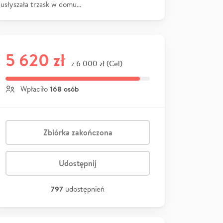
usłyszała trzask w domu…
5 620 zł
6 000 zł (Cel)
z
168 osób
Wpłaciło
Zbiórka zakończona
Udostępnij
797
udostępnień