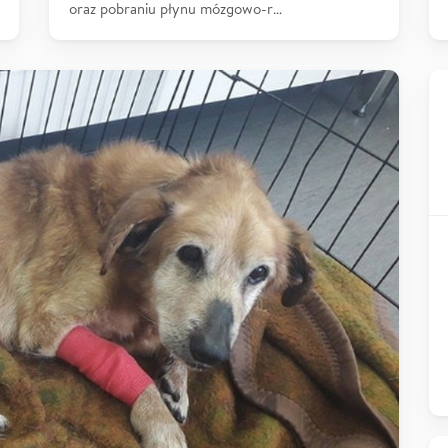
oraz pobraniu płynu mózgowo-r…