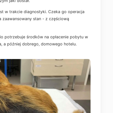
zym jaki dostał.
est w trakcie diagnostyki. Czeka go operacja
na zaawansowany stan - z częściową
sio potrzebuje środków na opłacenie pobytu w
enia, a później dobrego, domowego hotelu.