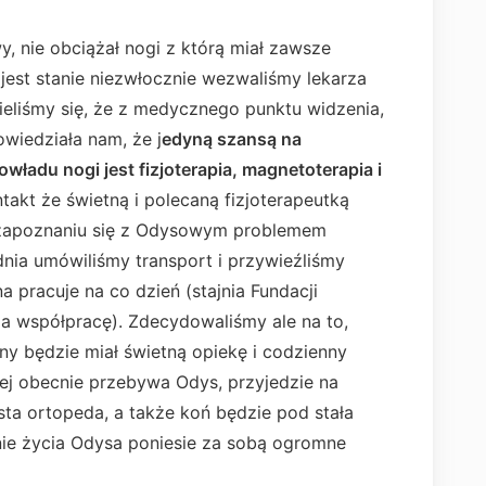
, nie obciążał nogi z którą miał zawsze
jest stanie niezwłocznie wezwaliśmy lekarza
zieliśmy się, że z medycznego punktu widzenia,
powiedziała nam, że j
edyną szansą na
ładu nogi jest fizjoterapia, magnetoterapia i
akt że świetną i polecaną fizjoterapeutką
 zapoznaniu się z Odysowym problemem
dnia umówiliśmy transport i przywieźliśmy
a pracuje na co dzień (stajnia Fundacji
a współpracę). Zdecydowaliśmy ale na to,
ny będzie miał świetną opiekę i codzienny
rej obecnie przebywa Odys, przyjedzie na
ista ortopeda, a także koń będzie pod stała
nie życia Odysa poniesie za sobą ogromne