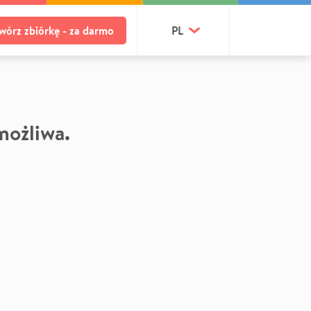
wórz zbiórkę - za darmo
PL
 możliwa.