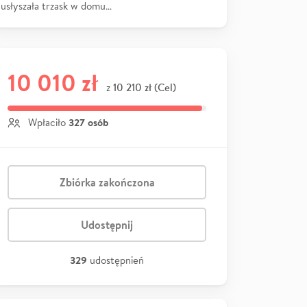
usłyszała trzask w domu…
10 010 zł
10 210 zł (Cel)
z
327 osób
Wpłaciło
Zbiórka zakończona
Udostępnij
329
udostępnień