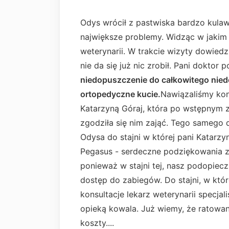
Odys wrócił z pastwiska bardzo kulawy
największe problemy. Widząc w jakim 
weterynarii. W trakcie wizyty dowied
nie da się już nic zrobił. Pani doktor 
niedopuszczenie do całkowitego niedow
ortopedyczne kucie.
Nawiązaliśmy kont
Katarzyną Góraj, która po wstępnym
zgodziła się nim zająć. Tego samego 
Odysa do stajni w której pani Katarzyn
Pegasus - serdeczne podziękowania z
ponieważ w stajni tej, nasz podopiecz
dostęp do zabiegów. Do stajni, w któ
konsultacje lekarz weterynarii specjal
opieką kowala. Już wiemy, że ratowa
koszty....