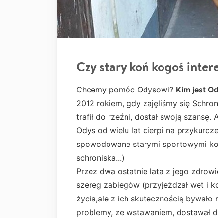
Czy stary koń kogoś inter
Chcemy pomóc Odysowi?
Kim jest O
2012 rokiem, gdy zajęliśmy się Schron
trafił do rzeźni, dostał swoją szansę. A
Odys od wielu lat cierpi na przykurcze
spowodowane starymi sportowymi kon
schroniska...)
Przez dwa ostatnie lata z jego zdrow
szereg zabiegów (przyjeżdzał wet i k
życia,ale z ich skutecznością bywało 
problemy, ze wstawaniem, dostawał d