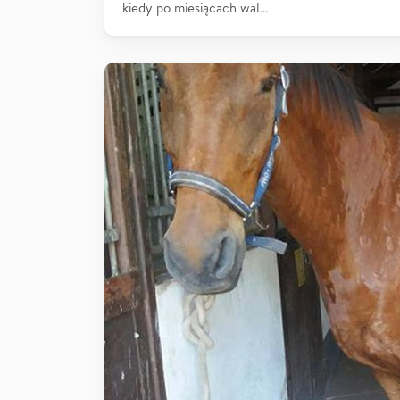
kiedy po miesiącach wal…