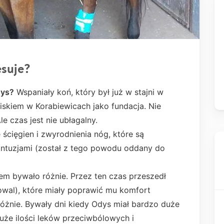
esuje?
dys
?
Wspaniały koń, który był już w stajni w
iskiem w Korabiewicach jako fundacja. Nie
le czas jest nie ubłagalny.
 ścięgien i zwyrodnienia nóg, które są
tuzjami (został z tego powodu oddany do
iem bywało różnie. Przez ten czas przeszedł
owal), które miały poprawić mu komfort
różnie. Bywały dni kiedy Odys miał bardzo duże
uże ilości leków przeciwbólowych i