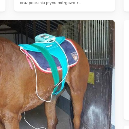
oraz pobraniu płynu mózgowo-r…