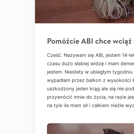
Pomóżcie ABI chce wciąż 
Cześć. Nazywam się ABI, jestem 14-let
czasu dużo słabiej widzę i mam demen
jestem. Niestety w ubiegłym tygodni
wypadłam przez balkon z wysokości 6
uszkodzony jeden krąg ale się nie po
przywrócić mnie do życia, na razie jes
na tyle ile mam sił i całkiem nieźle wy