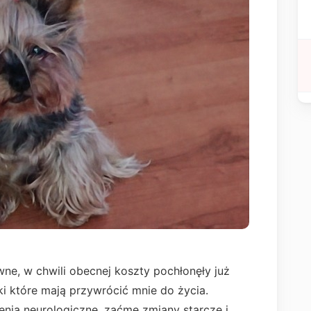
owne, w chwili obecnej koszty pochłonęły już
ki które mają przywrócić mnie do życia.
nia neurologiczne, zaćmę zmiany starcze i