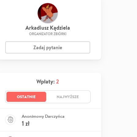
Arkadiusz Kądziela
ORGANIZATOR ZBIÓRKI
Zadaj pytanie
Wpłaty:
2
OSTATNIE
NAJWYŻSZE
Anonimowy Darczyńca
1
zł