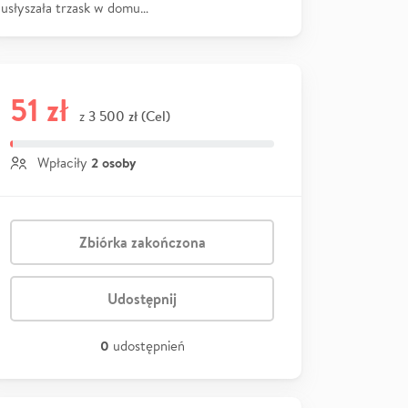
usłyszała trzask w domu…
51 zł
3 500 zł (Cel)
z
2 osoby
Wpłaciły
Zbiórka zakończona
Udostępnij
0
udostępnień