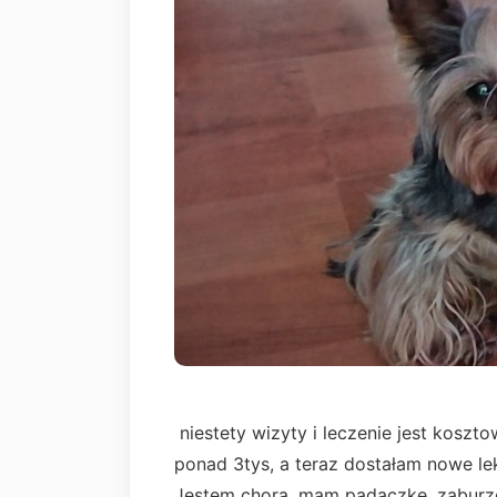
niestety wizyty i leczenie jest koszt
ponad 3tys, a teraz dostałam nowe le
Jestem chora, mam padaczkę, zaburze