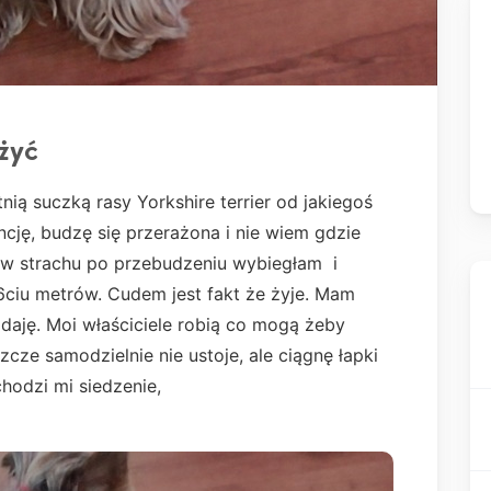
żyć
nią suczką rasy Yorkshire terrier od jakiegoś
cję, budzę się przerażona i nie wiem gdzie
u w strachu po przebudzeniu wybiegłam i
ciu metrów. Cudem jest fakt że żyje. Mam
ddaję. Moi właściciele robią co mogą żeby
zcze samodzielnie nie ustoje, ale ciągnę łapki
chodzi mi siedzenie,