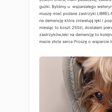
guzki. Byliśmy u wspaniałego weteryn
muszę mieć podane zastrzyki LIBRELA
na demencję które zniwelują lęki i p
miesiąc to koszt 250zl, dostałam pie
zastrzyków,leki na demencję to kolejne
macie złote serca Proszę o wsparcie l