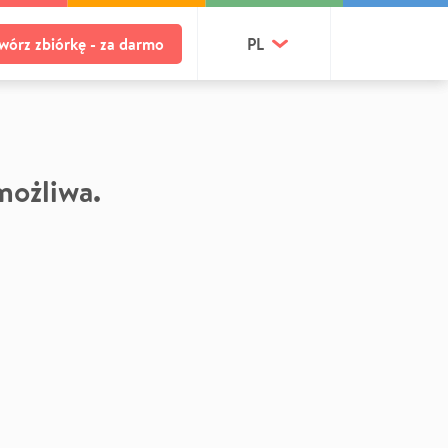
wórz zbiórkę - za darmo
PL
 możliwa.